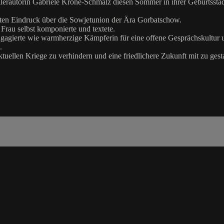
llerautorin Gabriele Krone-Schmalz diesen Sommer in ihrer Geburtsstad
en Eindruck über die Sowjetunion der Ära Gorbatschow.
Frau selbst komponierte und textete.
engagierte wie warmherzige Kämpferin für eine offene Gesprächskultur u
.
tuellen Kriege zu verhindern und eine friedlichere Zukunft mit zu gesta