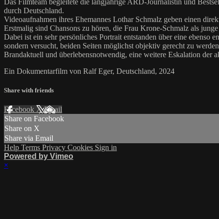
Das Filmteam begleitete die langjährige ARD-Journalistin und Bestse
durch Deutschland.
Videoaufnahmen ihres Ehemannes Lothar Schmalz geben einen direkt
Erstmalig sind Chansons zu hören, die Frau Krone-Schmalz als junge 
Dabei ist ein sehr persönliches Portrait entstanden über eine ebenso 
sondern versucht, beiden Seiten möglichst objektiv gerecht zu werden
Brandaktuell und überlebensnotwendig, eine weitere Eskalation der ak
Ein Dokumentarfilm von Ralf Eger, Deutschland, 2024
Share with friends
Facebook
X
Email
Share on Facebook
Share on X
Share via Email
Help
Terms
Privacy
Cookies
Sign in
Powered by Vimeo
×