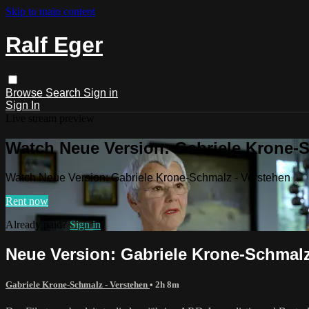
Skip to main content
Ralf Eger
Browse
Search
Sign in
Sign In
Live stream preview
Watch Neue Version: Gabriele Krone-S
Watch Neue Version: Gabriele Krone-Schmalz - Verstehen
Rent now
Already paid?
Sign in
Neue Version: Gabriele Krone-Schmalz
Gabriele Krone-Schmalz - Verstehen
• 2h 8m